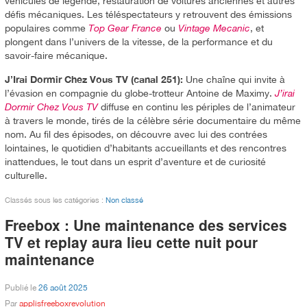
véhicules de légende, restauration de voitures anciennes et autres
défis mécaniques. Les téléspectateurs y retrouvent des émissions
populaires comme
Top Gear France
ou
Vintage Mecanic
, et
plongent dans l’univers de la vitesse, de la performance et du
savoir-faire mécanique.
J’Irai Dormir Chez Vous TV (canal 251):
Une chaîne qui invite à
l’évasion en compagnie du globe-trotteur Antoine de Maximy.
J’irai
Dormir Chez Vous TV
diffuse en continu les périples de l’animateur
à travers le monde, tirés de la célèbre série documentaire du même
nom. Au fil des épisodes, on découvre avec lui des contrées
lointaines, le quotidien d’habitants accueillants et des rencontres
inattendues, le tout dans un esprit d’aventure et de curiosité
culturelle.
Classés sous les catégories :
Non classé
Freebox : Une maintenance des services
TV et replay aura lieu cette nuit pour
maintenance
Publié le
26 août 2025
Par
applisfreeboxrevolution