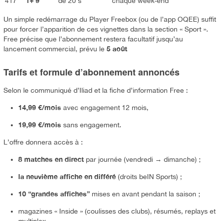
1+ 9
417
de 20 s
chaque week-end
Un simple redémarrage du Player Freebox (ou de l’app OQEE) suffit
pour forcer l’apparition de ces vignettes dans la section « Sport ».
Free précise que l’abonnement restera facultatif jusqu’au
5 août
lancement commercial, prévu le
Tarifs et formule d’abonnement annoncés
Selon le communiqué d’Iliad et la fiche d’information Free :
14,99 €/mois
avec engagement 12 mois,
19,99 €/mois
sans engagement.
L’offre donnera accès à :
8 matches en direct
par journée (vendredi → dimanche) ;
la neuvième affiche en différé
(droits beIN Sports) ;
10 “grandes affiches”
mises en avant pendant la saison ;
magazines « Inside » (coulisses des clubs), résumés, replays et
multiplex.