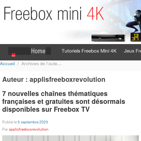
Tutoriels Freebox Mini 4K
Jeux Fr
Accueil
Archives de l'auteur : applisfreeboxrevolution
Se connecter
S'inscrire
Auteur :
applisfreeboxrevolution
7 nouvelles chaînes thématiques
françaises et gratuites sont désormais
disponibles sur Freebox TV
Publié le
5 septembre 2025
Par
applisfreeboxrevolution