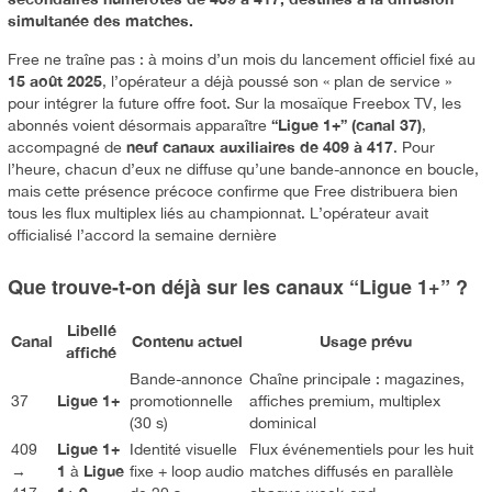
simultanée des matches.
Free ne traîne pas : à moins d’un mois du lancement officiel fixé au
15 août 2025
, l’opérateur a déjà poussé son « plan de service »
pour intégrer la future offre foot. Sur la mosaïque Freebox TV, les
“Ligue 1+” (canal 37)
abonnés voient désormais apparaître
,
neuf canaux auxiliaires de 409 à 417
accompagné de
. Pour
l’heure, chacun d’eux ne diffuse qu’une bande-annonce en boucle,
mais cette présence précoce confirme que Free distribuera bien
tous les flux multiplex liés au championnat. L’opérateur avait
officialisé l’accord la semaine dernière
Que trouve-t-on déjà sur les canaux “Ligue 1+” ?
Libellé
Canal
Contenu actuel
Usage prévu
affiché
Bande-annonce
Chaîne principale : magazines,
Ligue 1+
37
promotionnelle
affiches premium, multiplex
(30 s)
dominical
Ligue 1+
409
Identité visuelle
Flux événementiels pour les huit
1
Ligue
→
à
fixe + loop audio
matches diffusés en parallèle