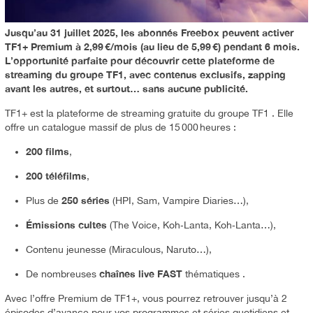
Jusqu’au 31 juillet 2025, les abonnés Freebox peuvent activer
TF1+ Premium à 2,99 €/mois (au lieu de 5,99 €) pendant 6 mois.
L’opportunité parfaite pour découvrir cette plateforme de
streaming du groupe TF1, avec contenus exclusifs, zapping
avant les autres, et surtout… sans aucune publicité.
TF1+ est la plateforme de streaming gratuite du groupe TF1
.
Elle
offre un catalogue massif de plus de 15 000 heures :
200 films
,
200 téléfilms
,
250 séries
Plus de
(HPI, Sam, Vampire Diaries…),
Émissions cultes
(The Voice, Koh‑Lanta, Koh‑Lanta…),
Contenu jeunesse (Miraculous, Naruto…),
chaînes live FAST
De nombreuses
thématiques
.
Avec l’offre Premium de TF1+, vous pourrez retrouver jusqu’à 2
épisodes d’avance pour vos programmes et séries quotidiens et