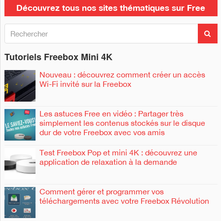
Découvrez tous nos sites thématiques sur Free
R
R
e
e
c
c
h
Tutoriels Freebox Mini 4K
h
e
e
r
r
Nouveau : découvrez comment créer un accès
c
c
Wi-Fi invité sur la Freebox
h
h
e
e
r
r
Les astuces Free en vidéo : Partager très
simplement les contenus stockés sur le disque
:
dur de votre Freebox avec vos amis
Test Freebox Pop et mini 4K : découvrez une
application de relaxation à la demande
Comment gérer et programmer vos
téléchargements avec votre Freebox Révolution