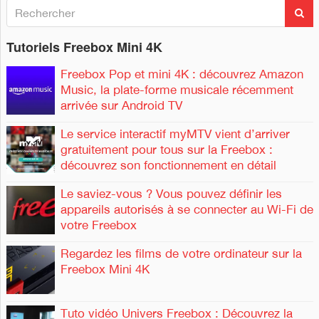
R
R
e
e
c
c
Tutoriels Freebox Mini 4K
h
h
e
e
r
Freebox Pop et mini 4K : découvrez Amazon
c
r
Music, la plate-forme musicale récemment
h
c
arrivée sur Android TV
e
h
r
e
Le service interactif myMTV vient d’arriver
r
gratuitement pour tous sur la Freebox :
découvrez son fonctionnement en détail
:
Le saviez-vous ? Vous pouvez définir les
appareils autorisés à se connecter au Wi-Fi de
votre Freebox
Regardez les films de votre ordinateur sur la
Freebox Mini 4K
Tuto vidéo Univers Freebox : Découvrez la