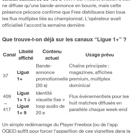
ne diffuse qu’une bande-annonce en boucle, mais cette
présence précoce confirme que Free distribuera bien tous
les flux multiplex liés au championnat. L’opérateur avait
officialisé l’accord la semaine dernière
Que trouve-t-on déjà sur les canaux “Ligue 1+” ?
Libellé
Contenu
Canal
Usage prévu
affiché
actuel
Bande-
Chaîne principale :
Ligue
annonce
magazines, affiches
37
1+
promotionnelle
premium, multiplex
(30 s)
dominical
Ligue
Identité
409
Flux événementiels pour les
1+ 1
à
visuelle fixe +
→
huit matches diffusés en
Ligue
loop audio de
417
parallèle chaque week-end
1+ 9
20 s
Un simple redémarrage du Player Freebox (ou de l’app
OQEE) suffit pour forcer l’apparition de ces vignettes dans la