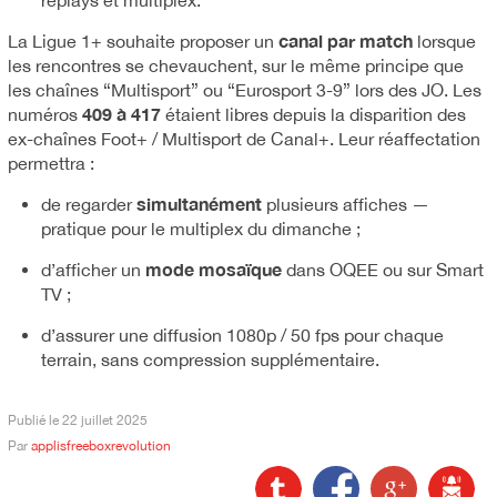
replays et multiplex.
canal par match
La Ligue 1+ souhaite proposer un
lorsque
les rencontres se chevauchent, sur le même principe que
les chaînes “Multisport” ou “Eurosport 3-9” lors des JO. Les
409 à 417
numéros
étaient libres depuis la disparition des
ex-chaînes Foot+ / Multisport de Canal+. Leur réaffectation
permettra :
simultanément
de regarder
plusieurs affiches —
pratique pour le multiplex du dimanche ;
mode mosaïque
d’afficher un
dans OQEE ou sur Smart
TV ;
d’assurer une diffusion 1080p / 50 fps pour chaque
terrain, sans compression supplémentaire.
Publié le
22 juillet 2025
Par
applisfreeboxrevolution