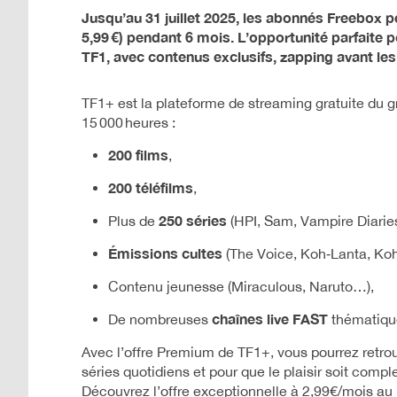
Jusqu’au 31 juillet 2025, les abonnés Freebox p
5,99 €) pendant 6 mois. L’opportunité parfaite
TF1, avec contenus exclusifs, zapping avant les
TF1+ est la plateforme de streaming gratuite du 
15 000 heures :
200 films
,
200 téléfilms
,
250 séries
Plus de
(HPI, Sam, Vampire Diarie
Émissions cultes
(The Voice, Koh‑Lanta, Ko
Contenu jeunesse (Miraculous, Naruto…),
chaînes live FAST
De nombreuses
thématiqu
Avec l’offre Premium de TF1+, vous pourrez retr
séries quotidiens et pour que le plaisir soit compl
Découvrez l’offre exceptionnelle à 2,99€/mois au