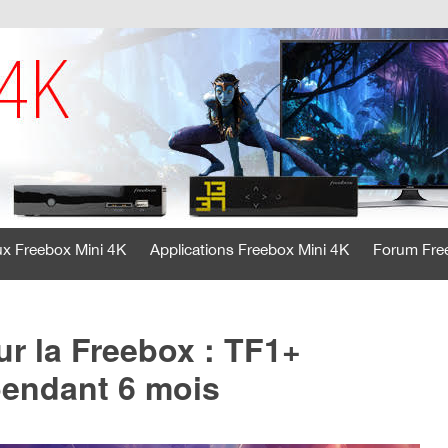
ux Freebox Mini 4K
Applications Freebox Mini 4K
Forum Fre
ur la Freebox : TF1+
pendant 6 mois