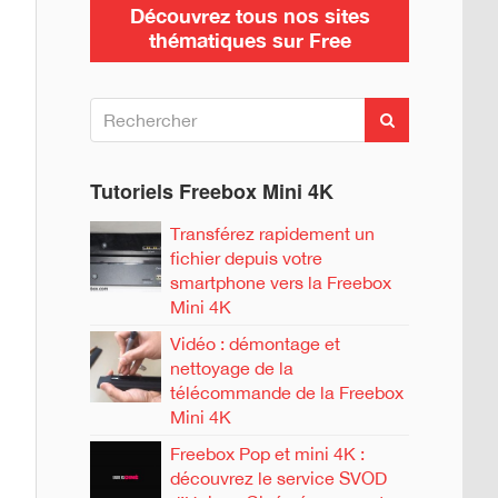
Découvrez tous nos sites
thématiques sur Free
R
R
e
e
c
c
h
h
Tutoriels Freebox Mini 4K
e
e
r
c
r
Transférez rapidement un
h
c
fichier depuis votre
e
h
r
smartphone vers la Freebox
e
Mini 4K
r
Vidéo : démontage et
nettoyage de la
:
télécommande de la Freebox
Mini 4K
Freebox Pop et mini 4K :
découvrez le service SVOD