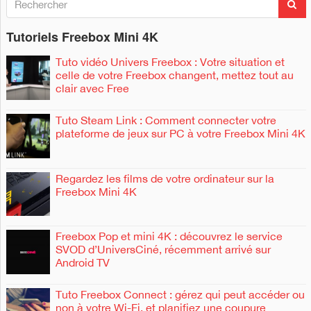
R
e
e
c
c
h
Tutoriels Freebox Mini 4K
h
e
e
r
r
Tuto vidéo Univers Freebox : Votre situation et
c
c
celle de votre Freebox changent, mettez tout au
h
h
clair avec Free
e
e
r
r
Tuto Steam Link : Comment connecter votre
plateforme de jeux sur PC à votre Freebox Mini 4K
:
Regardez les films de votre ordinateur sur la
Freebox Mini 4K
Freebox Pop et mini 4K : découvrez le service
SVOD d’UniversCiné, récemment arrivé sur
Android TV
Tuto Freebox Connect : gérez qui peut accéder ou
non à votre Wi-Fi, et planifiez une coupure