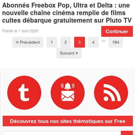
Abonnés Freebox Pop, Ultra et Delta : une
nouvelle chaîne cinéma remplie de films
cultes débarque gratuitement sur Pluto TV
Publié le
1 avril 2025
Continuer
...
Précédent
1
2
3
4
194
Suivant
Découvrez tous nos sites thématiques sur Free
R